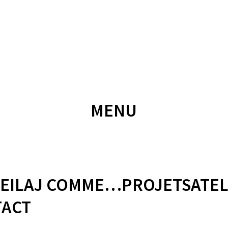
PROJETS
ATELIER
CONTACT
MENU
EIL
AJ COMME…
PROJETS
ATEL
ACT